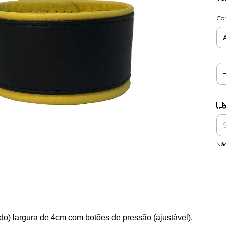
Co
Ent
Nã
do) largura de 4cm com botões de pressão (ajustável).