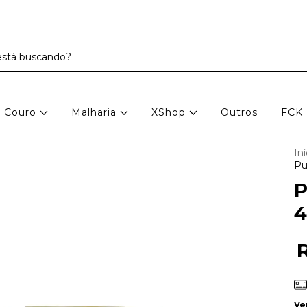
Couro
Malharia
XShop
Outros
FCK
Iní
Pu
P
Ve