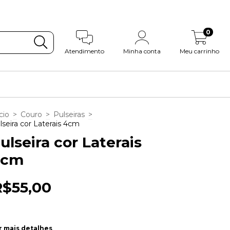
0
Atendimento
Minha conta
Meu carrinho
cio
>
Couro
>
Pulseiras
>
lseira cor Laterais 4cm
ulseira cor Laterais
4cm
R$55,00
r mais detalhes