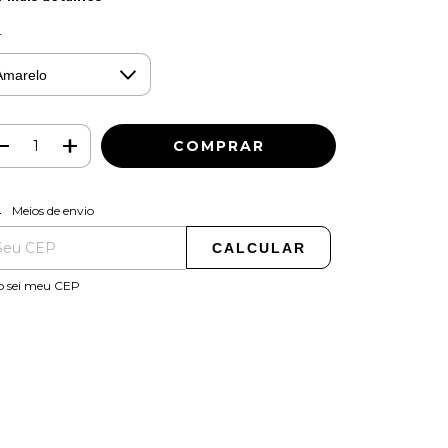
r
ALTERAR CEP
regas para o CEP:
Meios de envio
CALCULAR
o sei meu CEP