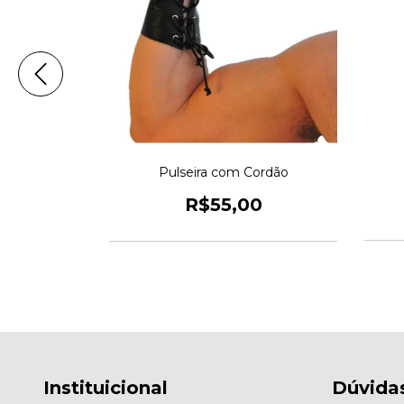
ral 6cm
Pulseira com Cordão
0
R$55,00
Instituicional
Dúvida