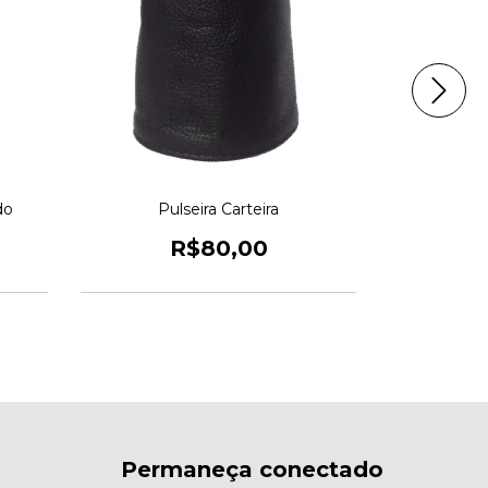
do
Pulseira Carteira
P
R$80,00
Permaneça conectado