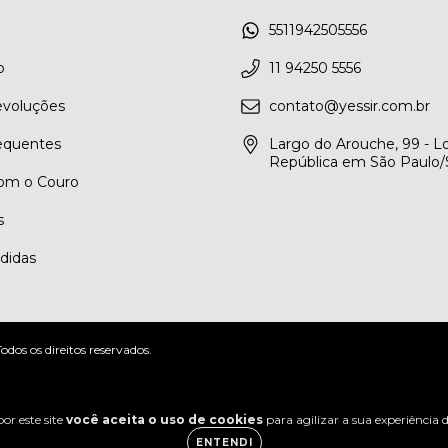
5511942505556
o
11 94250 5556
evoluções
contato@yessir.com.br
equentes
Largo do Arouche, 99 - Lo
República em São Paulo
om o Couro
s
didas
os os direitos reservados.
or este site
você aceita o uso de cookies
para agilizar a sua experiência
ENTENDI