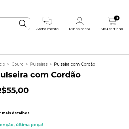
0
Atendimento
Minha conta
Meu carrinho
cio
>
Couro
>
Pulseiras
>
Pulseira com Cordão
ulseira com Cordão
R$55,00
r mais detalhes
enção, última peça!