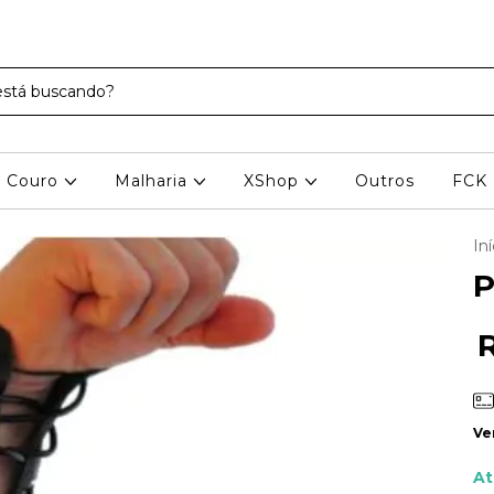
Couro
Malharia
XShop
Outros
FCK
Iní
P
Ve
At