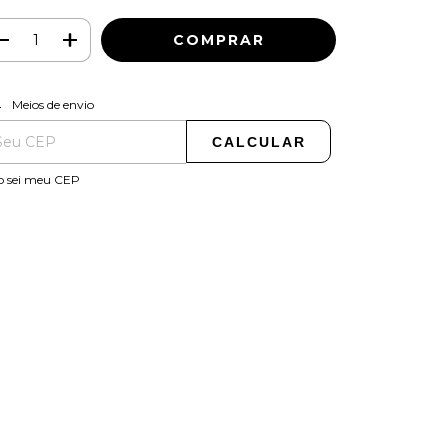
ALTERAR CEP
regas para o CEP:
Meios de envio
CALCULAR
o sei meu CEP