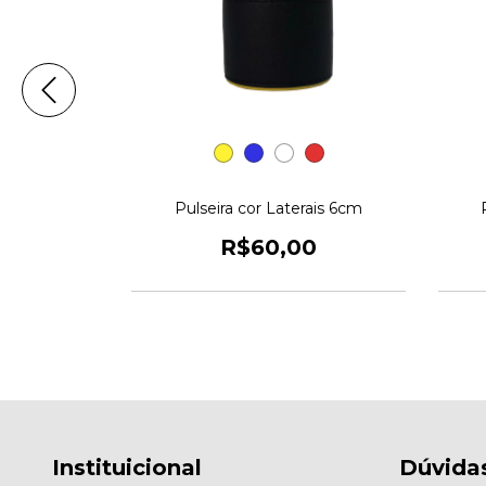
nte 6cm
Pulseira cor Laterais 6cm
0
R$60,00
Instituicional
Dúvida