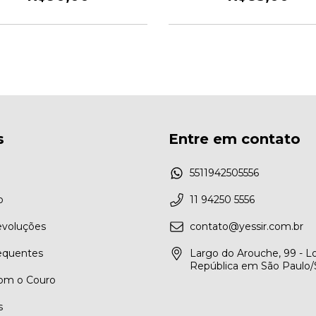
s
Entre em contato
5511942505556
o
11 94250 5556
evoluções
contato@yessir.com.br
equentes
Largo do Arouche, 99 - Lo
República em São Paulo
om o Couro
s