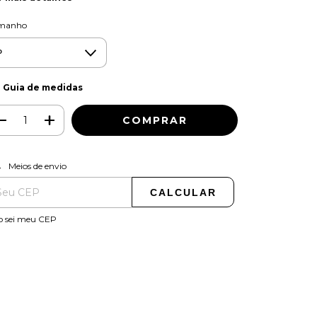
manho
Guia de medidas
ALTERAR CEP
regas para o CEP:
Meios de envio
CALCULAR
o sei meu CEP