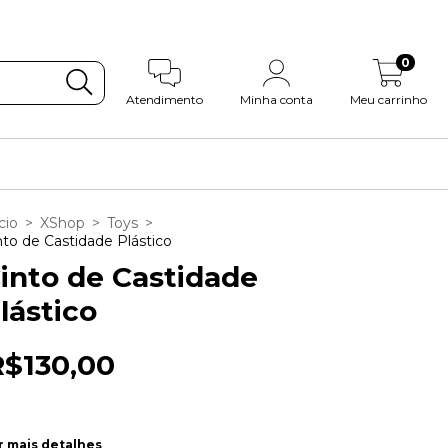
0
Atendimento
Minha conta
Meu carrinho
cio
>
XShop
>
Toys
>
nto de Castidade Plástico
into de Castidade
lástico
R$130,00
r mais detalhes