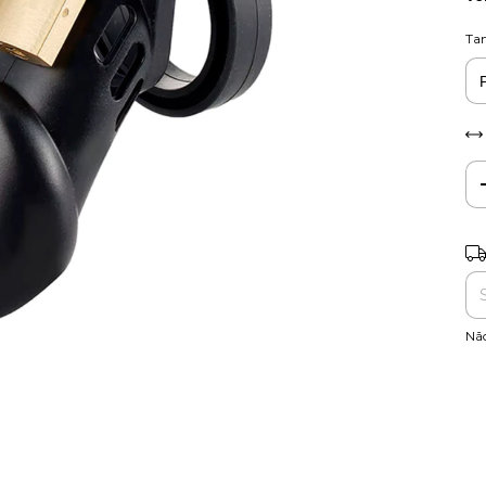
Ta
Ent
Nã