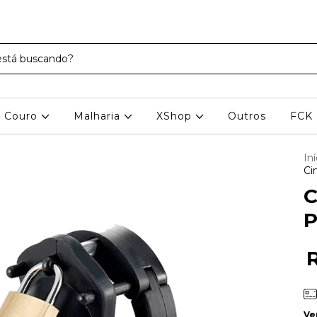
Couro
Malharia
XShop
Outros
FCK
Iní
Ci
C
P
Ve