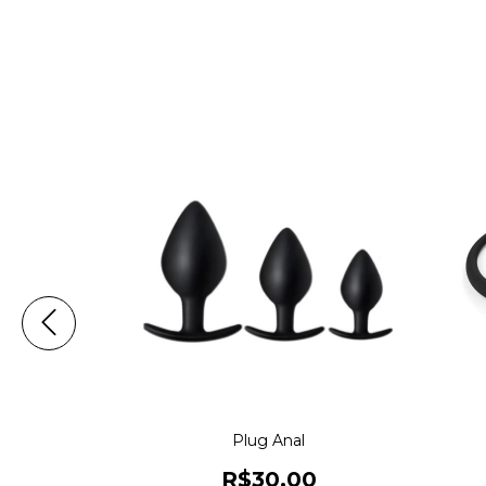
cone
Plug Anal
0
R$30,00