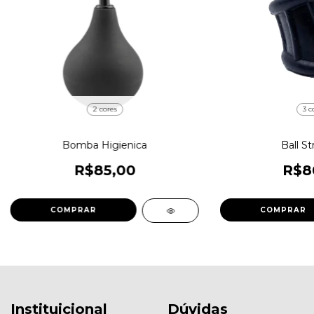
2 cores
3 c
Bomba Higienica
Ball St
R$85,00
R$8
COMPRAR
COMPRAR
Instituicional
Dúvidas