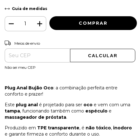
Guia de medidas
ALTERAR CEP
Entregas para o CEP:
Meios de envio
CALCULAR
Não sei meu CEP
Plug Anal Bujão Oco
: a combinação perfeita entre
conforto e prazer!
Este
plug anal
é projetado para ser
oco
e vem com uma
tampa
, funcionando também como
espéculo
e
massageador de próstata
.
Produzido em
TPE transparente
, é
não tóxico
,
inodoro
e garante firmeza e conforto durante o uso.