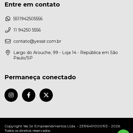
Entre em contato
5511942505556
11 94250 5556
contato@yessir.com.br
Largo do Arouche, 99 - Loja 14 - República em São
Paulo/SP
Permaneça conectado
Copyright Yes Sir Empreendimentos Ltda. - 23196491000193 - 2026.
Todos os direitos reservados.