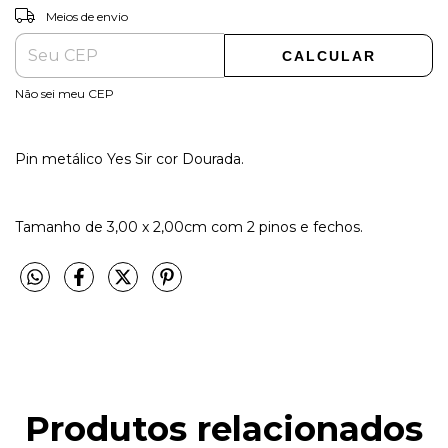
ALTERAR CEP
Entregas para o CEP:
Meios de envio
CALCULAR
Não sei meu CEP
Pin metálico Yes Sir cor Dourada.
Tamanho de 3,00 x 2,00cm com 2 pinos e fechos.
Produtos relacionados