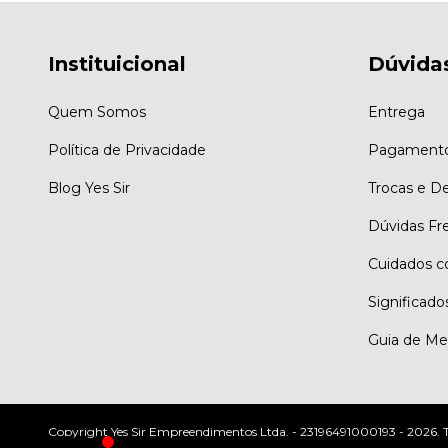
Instituicional
Dúvida
Quem Somos
Entrega
Política de Privacidade
Pagament
Blog Yes Sir
Trocas e D
Dúvidas Fr
Cuidados c
Significado
Guia de Me
Copyright Yes Sir Empreendimentos Ltda. - 23196491000193 - 2026. Tod