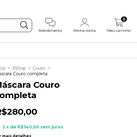
0
Atendimento
Minha conta
Meu carrinho
cio
>
XShop
>
Couro
>
scara Couro completa
áscara Couro
ompleta
R$280,00
2
x de
R$140,00
sem juros
r mais detalhes