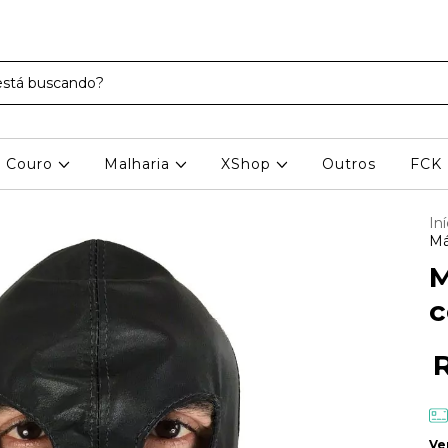
Couro
Malharia
XShop
Outros
FCK
Iní
Má
M
c
Ve