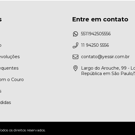
s
Entre em contato
5511942505556
o
11 94250 5556
evoluções
contato@yessir.com.br
equentes
Largo do Arouche, 99 - Lo
República em São Paulo
om o Couro
s
didas
os os direitos reservados.