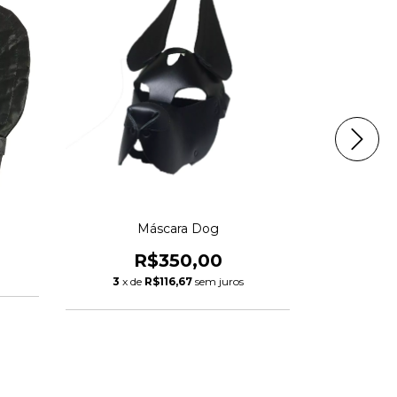
Máscara Dog
Cockri
R$350,00
3
x de
R$116,67
sem juros