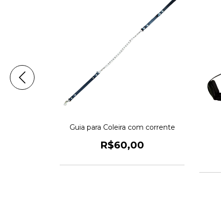
uro
Guia para Coleira com corrente
0
R$60,00