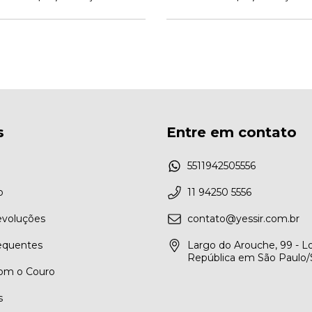
s
Entre em contato
5511942505556
o
11 94250 5556
evoluções
contato@yessir.com.br
equentes
Largo do Arouche, 99 - Lo
República em São Paulo
om o Couro
s