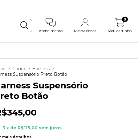
0
Atendimento
Minha conta
Meu carrinho
cio
>
Couro
>
Harness
>
rness Suspensório Preto Botão
arness Suspensório
reto Botão
R$345,00
3
x de
R$115,00
sem juros
r mais detalhes