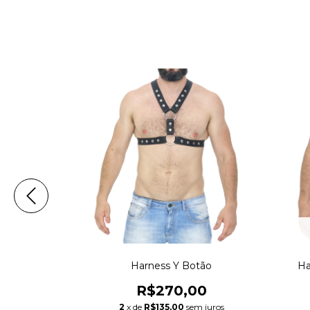
o cor Frente
Harness Y Botão
Ha
00
R$270,00
m juros
2
x de
R$135,00
sem juros