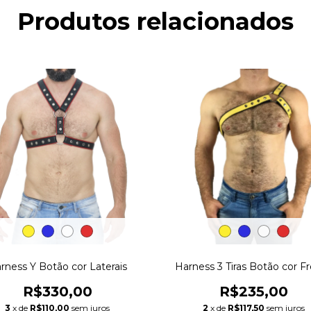
Produtos relacionados
rness Y Botão cor Laterais
Harness 3 Tiras Botão cor F
R$330,00
R$235,00
3
x de
R$110,00
sem juros
2
x de
R$117,50
sem juros