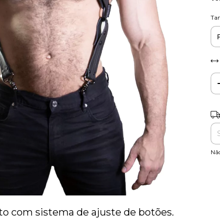
Ta
Ent
Nã
o com sistema de ajuste de botões.