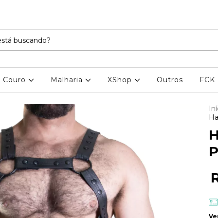
Couro
Malharia
XShop
Outros
FCK
Iní
Ha
H
P
Ve