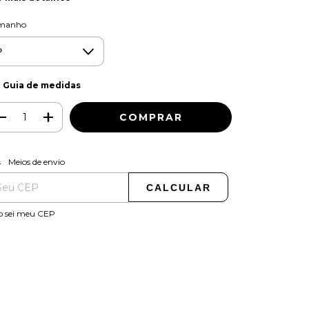
manho
Guia de medidas
ALTERAR CEP
regas para o CEP:
Meios de envio
CALCULAR
o sei meu CEP