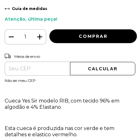
Guia de medidas
Atenção, última peça!
ALTERAR CEP
Entregas para o CEP:
Meios de envio
CALCULAR
Não sei meu CEP
Cueca Yes Sir modelo RIB, com tecido 96% em
algodão e 4% Elastano.
Esta cueca é produzida nas cor verde e tem
detalhes e elastico vermelho.