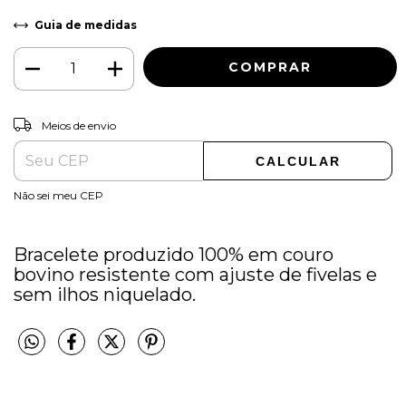
Guia de medidas
ALTERAR CEP
Entregas para o CEP:
Meios de envio
CALCULAR
Não sei meu CEP
Bracelete produzido 100% em couro
bovino resistente com ajuste de fivelas e
sem ilhos niquelado.